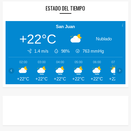
ESTADO DEL TIEMPO
San Juan
+22°C
Nublado
1.4 m/s
98%
763
mmHg
02:00
03:00
04:00
05:00
06:00
07:00
‹
›
+22°C
+22°C
+22°C
+22°C
+22°C
+22°C
+