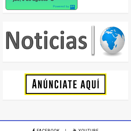
Powered by
DaysPedia.c
om
FACEBOOK
YOUTUBE