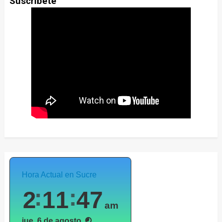
Suscribete
Hora Actual en Sucre
2
11
49
am
jue, 6 de agosto