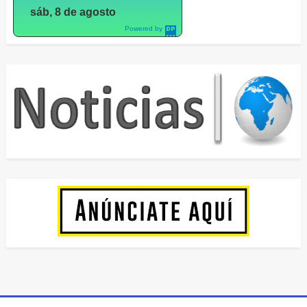
sáb, 8 de agosto
Powered by
DaysPedia.c
om