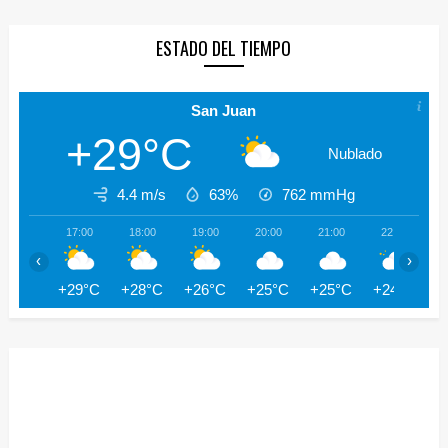
ESTADO DEL TIEMPO
San Juan
+29°C
Nublado
4.4 m/s
63%
762
mmHg
17:00
18:00
19:00
20:00
21:00
22:00
‹
›
+29°C
+28°C
+26°C
+25°C
+25°C
+24°C
+