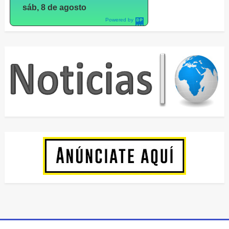
sáb, 8 de agosto
Powered by
DaysPedia.c
om