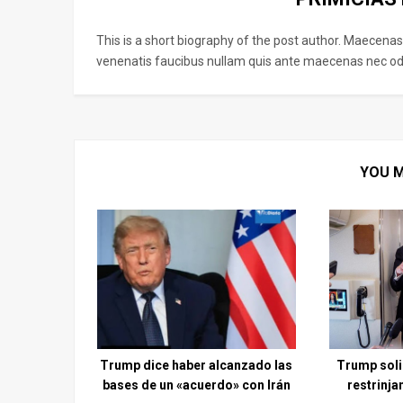
This is a short biography of the post author. Maecenas
venenatis faucibus nullam quis ante maecenas nec odi
YOU M
Trump dice haber alcanzado las
Trump soli
bases de un «acuerdo» con Irán
restrinja