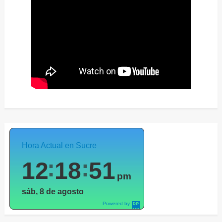
Hora Actual en Sucre
12
18
53
pm
sáb, 8 de agosto
Powered by
DaysPedia.c
om