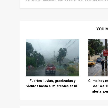
YOU M
Fuertes lluvias, granizadas y
Clima hoy e
vientos hasta el miércoles en RD
de 14 a 1
alerta; pe