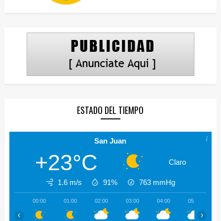
ESTADO DEL TIEMPO
San Juan
+23°C
Claro
1.6 m/s
91%
763
mmHg
00:00
01:00
02:00
03:00
04:00
05:00
‹
›