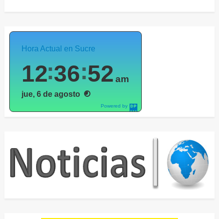
Hora Actual en Sucre
12
36
54
am
jue, 6 de agosto
Powered by
DaysPedia.c
om