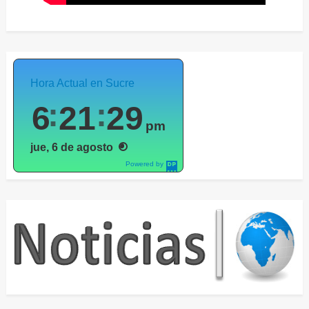
Hora Actual en Sucre
6
21
30
pm
jue, 6 de agosto
Powered by
DaysPedia.c
om