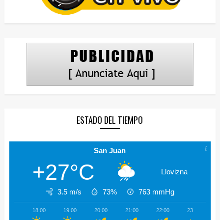
ESTADO DEL TIEMPO
San Juan
+27°C
Llovizna
3.5 m/s
73%
763
mmHg
18:00
19:00
20:00
21:00
22:00
23:00